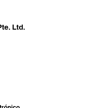
INICIO
CLIENTES
e. Ltd.​
trónico